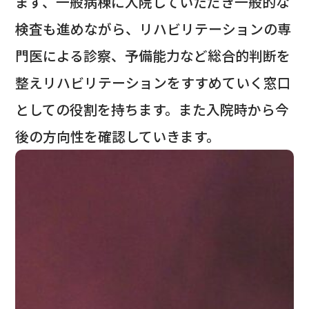
まず、一般病棟に入院していただき一般的な
院長あいさつ
検査も進めながら、リハビリテーションの専
病院概要
門医による診察、予備能力など総合的判断を
当院のあゆみ
整えリハビリテーションをすすめていく窓口
沿革
としての役割を持ちます。また入院時から今
診療実績
後の方向性を確認していきます。