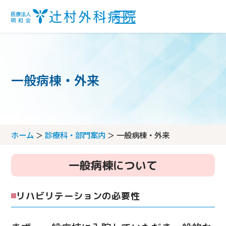
一般病棟・外来
外来受付の流れ
アクセス
ホーム
診療科・部門案内
一般病棟・外来
診療科・部門案内
フロアマップ
一般病棟について
診療科
問診票ダウンロード
当院について
リハビリテーションの必要性
部門
当院の理念
病棟