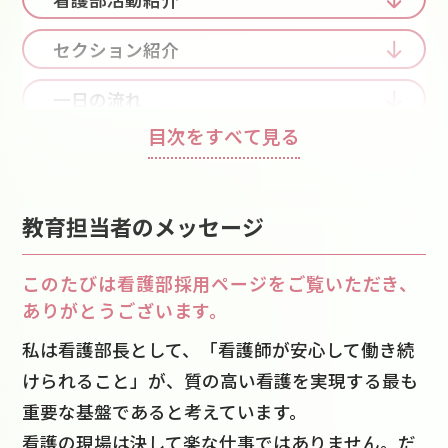
ケアスタッフ（看護助手）
セクション紹介
一日の流れ
目次をすべて見る
チームナーシング
教育制度
教育担当者のメッセージ
看護部理念／基本方針
このたびは看護部採用ページをご覧いただき、
データで見る看護部
ありがとうございます。
福利厚生
私は看護部長として、「看護師が安心して働き続
けられること」が、質の高い看護を実現する最も
採用の流れ
重要な基盤であると考えています。
看護の現場は決して楽な仕事ではありません。だ