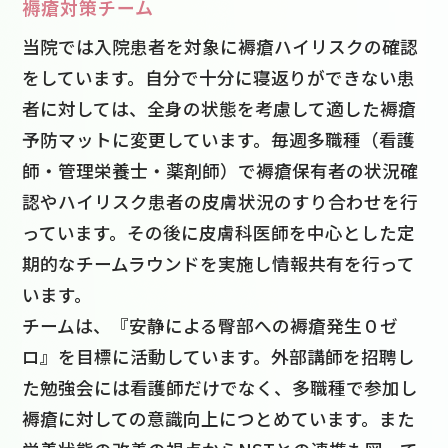
褥瘡対策チーム
当院では入院患者を対象に褥瘡ハイリスクの確認
をしています。自分で十分に寝返りができない患
者に対しては、全身の状態を考慮して適した褥瘡
予防マットに変更しています。毎週多職種（看護
師・管理栄養士・薬剤師）で褥瘡保有者の状況確
認やハイリスク患者の皮膚状況のすり合わせを行
っています。その後に皮膚科医師を中心とした定
期的なチームラウンドを実施し情報共有を行って
います。
チームは、『安静による臀部への褥瘡発生０ゼ
ロ』を目標に活動しています。外部講師を招聘し
た勉強会には看護師だけでなく、多職種で参加し
褥瘡に対しての意識向上につとめています。また