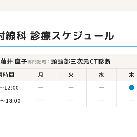
射線科 診療スケジュール
藤井 直子
頭頸部三次元CT診断
：
専門領域：
察
時間
月
火
水
木
―
―
―
●
0～
12:00
―
―
―
―
0～
18:00