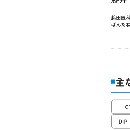
藤田医
ばんたね
主
C
DI