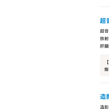
超
超音
放射
肝臓
【
腹
造
造影