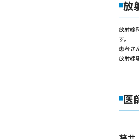
放
放射線
す。
患者さ
放射線
医
藤井