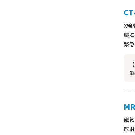
C
X線
臓器
緊急
【
単
M
磁気
放射