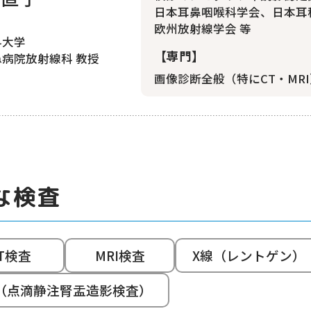
日本耳鼻咽喉科学会、日本耳
欧州放射線学会 等
科大学
【専門】
病院放射線科 教授
画像診断全般（特にCT・MR
な検査
T検査
MRI検査
X線（レントゲン）
P（点滴静注腎盂造影検査）