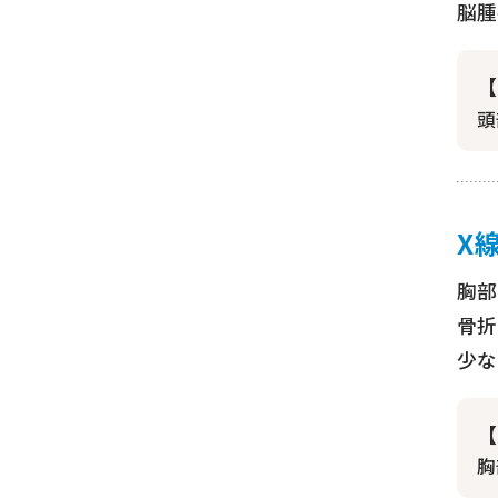
脳腫
【
頭
X
胸部
骨折
少な
【
胸