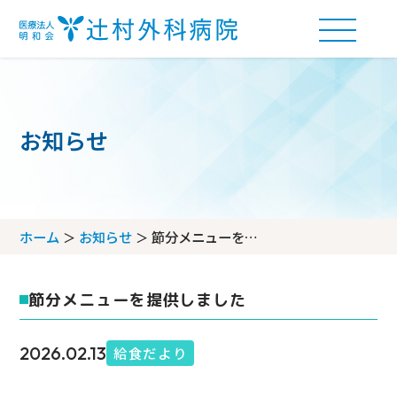
お知らせ
外来受付の流れ
アクセス
ホーム
お知らせ
節分メニューを提
診療科・部門案内
供しました
フロアマップ
節分メニューを提供しました
診療科
問診票ダウンロード
当院について
部門
2026.02.13
給食だより
当院の理念
病棟