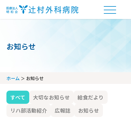
お知らせ
外来受付の流れ
アクセス
ホーム
お知らせ
診療科・部門案内
フロアマップ
すべて
大切なお知らせ
給食だより
診療科
問診票ダウンロード
当院について
リハ部活動紹介
広報誌
お知らせ
部門
当院の理念
病棟